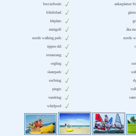
boccia/boule:
ankarplatser fö
friluftsbad:
gäst
lekplats:
gr
minigolf:
åka mo
nordic walking park:
nordic w
öppen eld:
r
restaurang:
segling:
sur
skatepark:
sol
surfning:
d
pingis:
vol
vandring:
vatte
whirlpool: