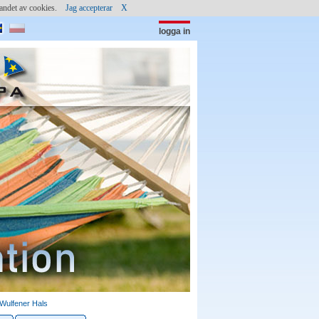
ndandet av cookies.
Jag accepterar
X
logga in
lösenord:
(c) shutterstock
Wulfener Hals