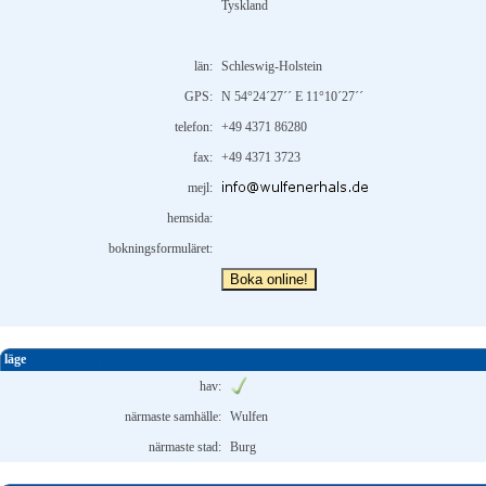
Tyskland
län:
Schleswig-Holstein
GPS:
N 54°24´27´´ E 11°10´27´´
telefon:
+49 4371 86280
fax:
+49 4371 3723
mejl:
hemsida:
bokningsformuläret:
Boka online!
läge
hav:
närmaste samhälle:
Wulfen
närmaste stad:
Burg