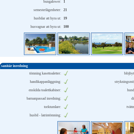
bungalower:
1
semesterlägenheter:
21
husbilar att hyra ut:
19
husvagnar att hyra ut:
100
sanitär inredning
tömning kasettoaletter:
blöjby
handikappanläggning:
strykningsmöj
enskilda toalettkabiner:
hund
barnanpassad inredning:
d
torktumlare:
tvätt
husbil - latrintömning: