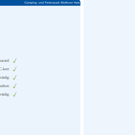
Camping- und Ferienpark Wulfener Hals
sacard:
C-kort:
vänlig:
udism:
vänlig: