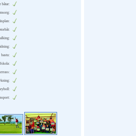
r båtar:
omsorg:
äsplan:
torbåt:
alking:
idning:
bastu:
fskola:
terrass:
ykning:
leyboll:
nsport: