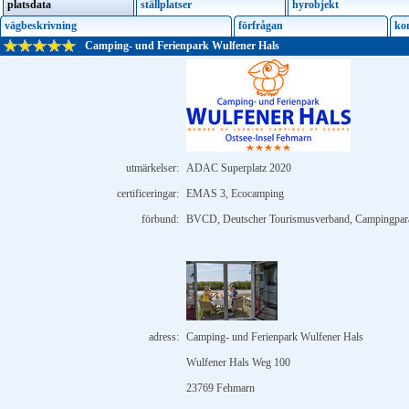
platsdata
ställplatser
hyrobjekt
vägbeskrivning
förfrågan
ko
Camping- und Ferienpark Wulfener Hals
utmärkelser:
ADAC Superplatz 2020
certificeringar:
EMAS 3, Ecocamping
förbund:
BVCD, Deutscher Tourismusverband, Campingpara
adress:
Camping- und Ferienpark Wulfener Hals
Wulfener Hals Weg 100
23769 Fehmarn