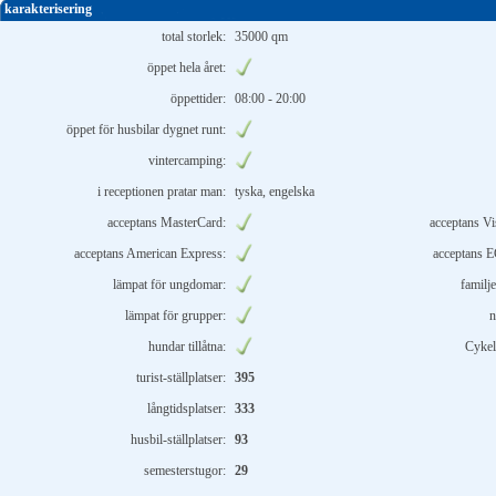
karakterisering
total storlek:
35000 qm
öppet hela året:
öppettider:
08:00 - 20:00
öppet för husbilar dygnet runt:
vintercamping:
i receptionen pratar man:
tyska, engelska
acceptans MasterCard:
acceptans Vi
acceptans American Express:
acceptans E
lämpat för ungdomar:
familje
lämpat för grupper:
n
hundar tillåtna:
Cykel
turist-ställplatser:
395
långtidsplatser:
333
husbil-ställplatser:
93
semesterstugor:
29