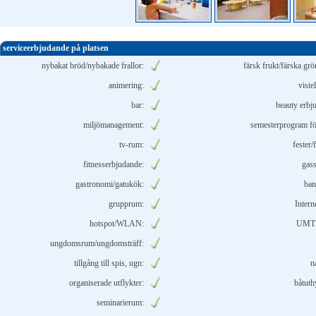
serviceerbjudande på platsen
nybakat bröd/nybakade frallor:
färsk frukt/färska grö
animering:
viste
bar:
beauty erbj
miljömanagement:
semesterprogram fö
tv-rum:
fester/
fitnesserbjudande:
gass
gastronomi/gatukök:
ban
grupprum:
Intern
hotspot/WLAN:
UMTS
ungdomsrum/ungdomsträff:
tillgång till spis, ugn:
n
organiserade utflykter:
båtuth
seminarierum: