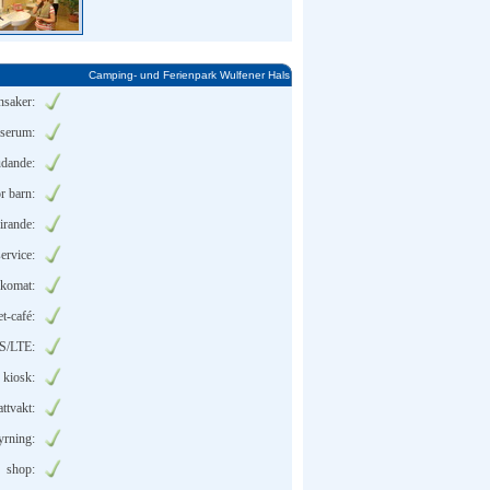
Camping- und Ferienpark Wulfener Hals
nsaker:
lserum:
udande:
r barn:
firande:
ervice:
komat:
et-café:
/LTE:
kiosk:
attvakt:
yrning:
shop: