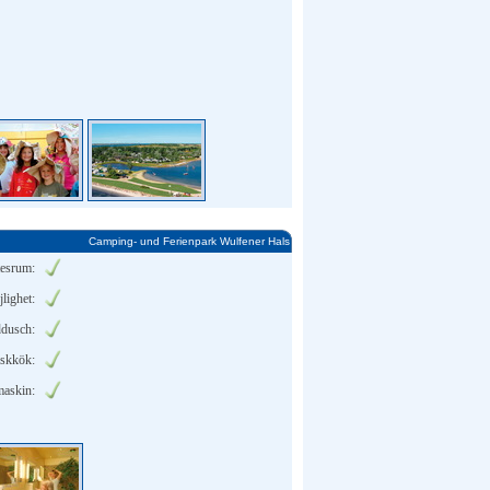
Camping- und Ferienpark Wulfener Hals
tesrum:
lighet:
dusch:
iskkök:
maskin: