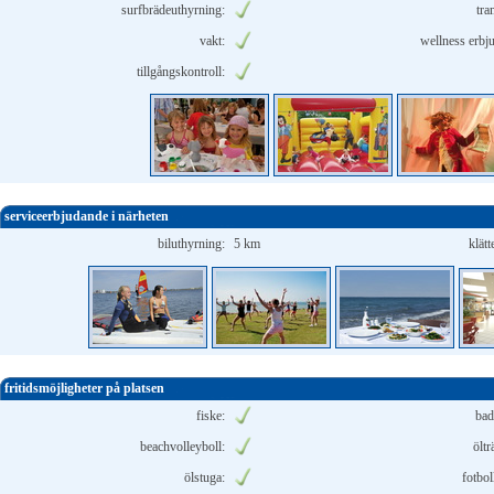
surfbrädeuthyrning:
tra
vakt:
wellness erbj
tillgångskontroll:
serviceerbjudande i närheten
biluthyrning:
5 km
klätt
fritidsmöjligheter på platsen
fiske:
bad
beachvolleyboll:
öltr
ölstuga:
fotbol