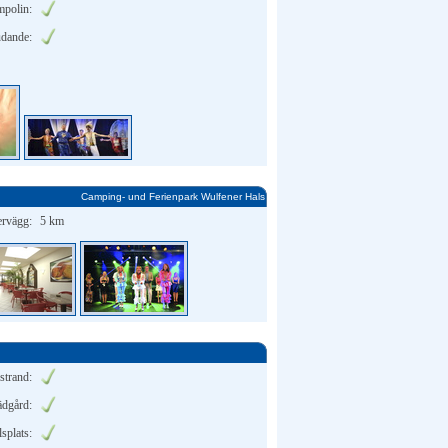
mpolin:
udande:
Camping- und Ferienpark Wulfener Hals
ervägg:
5 km
strand:
ädgård:
lsplats: