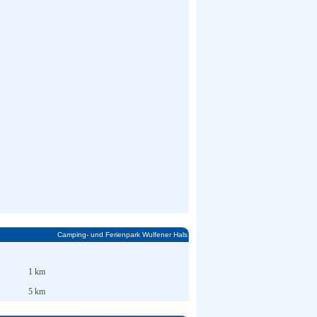
Camping- und Ferienpark Wulfener Hals
1 km
5 km