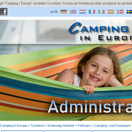
n på ”Camping i Europa” använder vi cookies. Genom att fortsätta på sidan accepterar du anvä
språk:
användare:
skriv in platsen
Har du glömt lösenordet?
Camping in Europa »
Tyskland
»
Schleswig-Holstein
» Fehmarn » Camping- und Ferienpark 