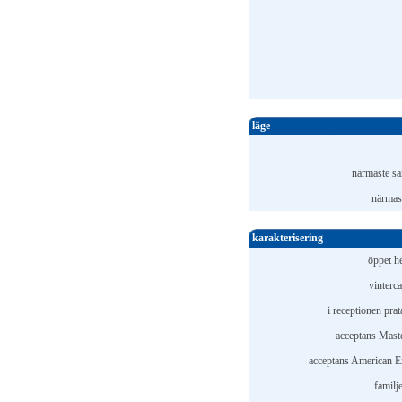
läge
närmaste sa
närmast
karakterisering
öppet he
vinterc
i receptionen pra
acceptans Mast
acceptans American E
familj