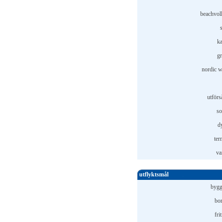
beachvoll
ka
gr
nordic w
utförs
so
d
ter
va
utflyktsmål
bygg
bor
fri