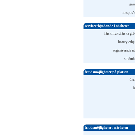
gass
hotspot
serviceerbjudande i närheten
färsk frukt/färska gr
beauty erbj
organiserade ut
skiduth
fritidsmöjligheter på platsen
ölt
l
fritidsmöjligheter i närheten