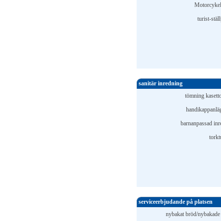
Motorcykel
turist-stäl
sanitär inredning
tömning kasetto
handikappanlä
barnanpassad inr
torkt
serviceerbjudande på platsen
nybakat bröd/nybakade f