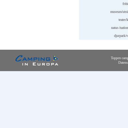
frit
museum/utstä
teater/
natur-/natio
djurpark/v
Toppen camp
Datens