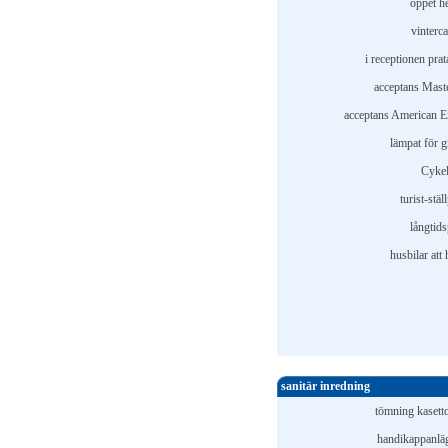
öppet he
vinterc
i receptionen pra
acceptans Mast
acceptans American E
lämpat för g
Cykel
turist-stäl
långtids
husbilar att 
sanitär inredning
tömning kasetto
handikappanlä