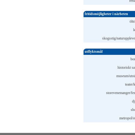
rest
fritidsmöjligheter i närheten
ölt
l
skogsstig/naturupplevel
utflyktsmål
bor
historiskt s
museum/utstä
teater/
storevenemanger/fest
dj
sh
metropol/st