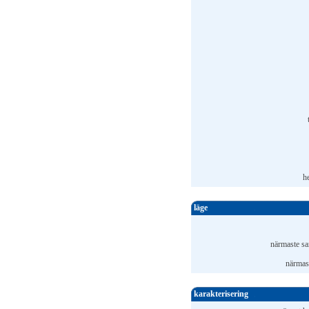
h
läge
närmaste sa
närmast
karakterisering