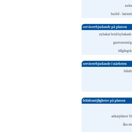
torkt
husbil - latrin
serviceerbjudande på platsen
nybakat bröd/nybakade f
gastronomi/g
tillgångsk
serviceerbjudande i närheten
bilut
fritidsmöjligheter på platsen
ankarplatser fö
åka mo