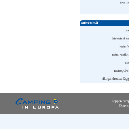
åka mo
utflyktsmål
bor
historiskt s
teater/
natur-/natio
sh
metropol/st
viktiga idrottsanläg
Toppen camp
Datens