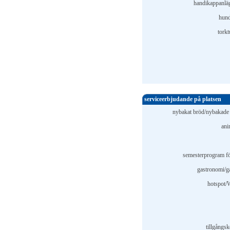
handikappanlä
hund
torkt
serviceerbjudande på platsen
nybakat bröd/nybakade f
ani
semesterprogram fö
gastronomi/g
hotspot
tillgångsk