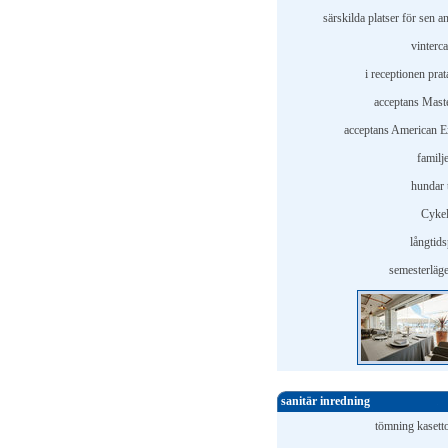
särskilda platser för sen 
vinterc
i receptionen pra
acceptans Mast
acceptans American E
familj
hundar t
Cykel
långtids
semesterläge
sanitär inredning
tömning kasetto