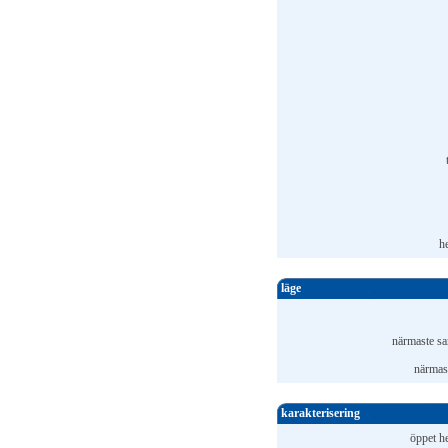
h
läge
närmaste sa
närmast
karakterisering
öppet he