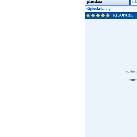
platsdata
stä
vägbeskrivning
KIKOPARK
kontakt
utmär