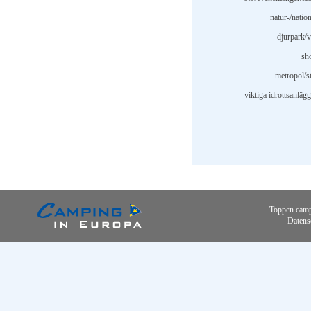
natur-/natio
djurpark/v
sh
metropol/st
viktiga idrottsanläg
Toppen camp
Datens