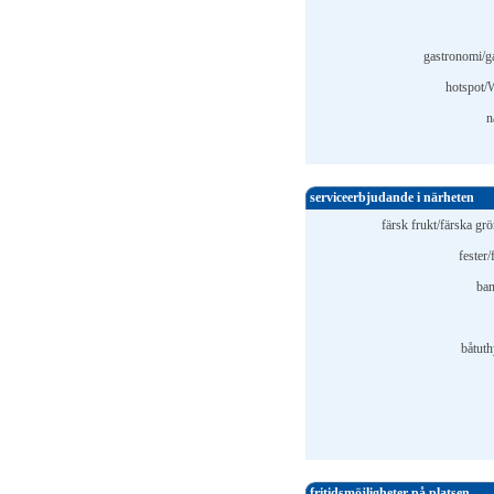
gastronomi/g
hotspot
n
serviceerbjudande i närheten
färsk frukt/färska gr
fester/
ba
båtuth
fritidsmöjligheter på platsen