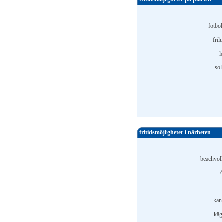
fotbol
fril
l
sol
fritidsmöjligheter i närheten
beachvoll
kan
käg