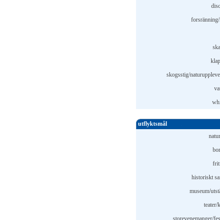
dis
forsränning/
ska
kla
skogsstig/naturupplevel
va
whi
utflyktsmål
natu
bor
fri
historiskt s
museum/utstä
teater/
storevenemanger/fest