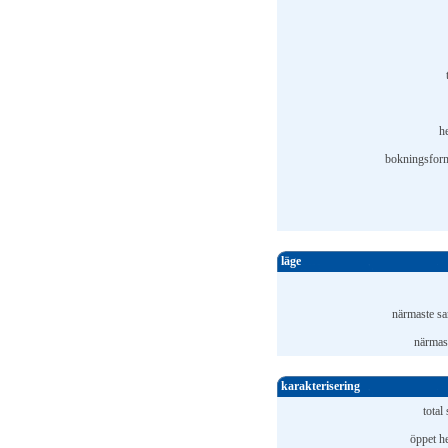
h
bokningsform
läge
närmaste sa
närmast
karakterisering
total 
öppet he