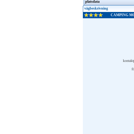
platsdata
vägbeskrivning
CAMPING M
kontakt
f