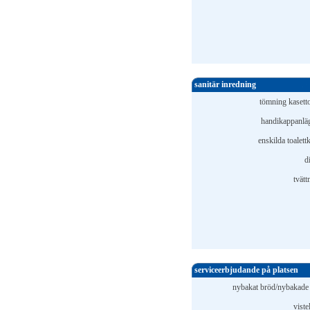
sanitär inredning
tömning kasetto
handikappanlä
enskilda toalett
d
tvätt
serviceerbjudande på platsen
nybakat bröd/nybakade f
viste