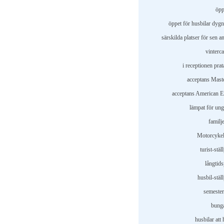
öpp
öppet för husbilar dygn
särskilda platser för sen 
vinterc
i receptionen pra
acceptans Mast
acceptans American E
lämpat för un
familj
Motorcykel
turist-stäl
långtids
husbil-ställ
semester
bung
husbilar att 