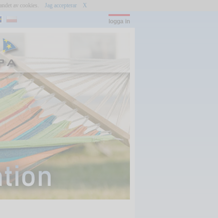
ndandet av cookies.
Jag accepterar
X
logga in
lösenord:
(c) shutterstock