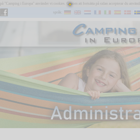
n på ”Camping i Europa” använder vi cookies. Genom att fortsätta på sidan accepterar du anvä
språk:
användare:
skriv in platsen
Har du glömt lösenordet?